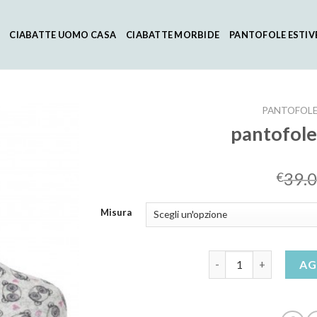
CIABATTE UOMO CASA
CIABATTE MORBIDE
PANTOFOLE ESTIV
PANTOFOLE
pantofole
39.
€
Misura
pantofole dottor scho
AG