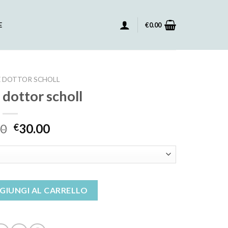
E
€
0.00
 DOTTOR SCHOLL
 dottor scholl
00
30.00
€
ll quantità
GIUNGI AL CARRELLO