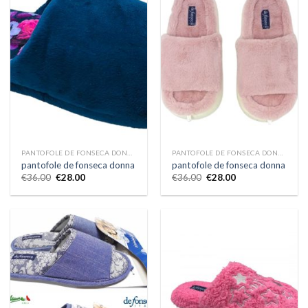
PANTOFOLE DE FONSECA DONNA
PANTOFOLE DE FONSECA DONNA
pantofole de fonseca donna
pantofole de fonseca donna
€
36.00
€
28.00
€
36.00
€
28.00