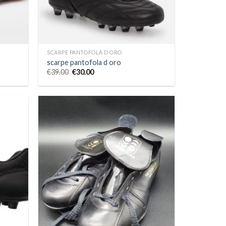
SCARPE PANTOFOLA D ORO
scarpe pantofola d oro
€
39.00
€
30.00