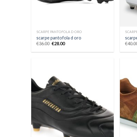
SCARPE PANTOFOLA D ORO
SCARP
scarpe pantofola d oro
scarp
€
36.00
€
28.00
€
40.0