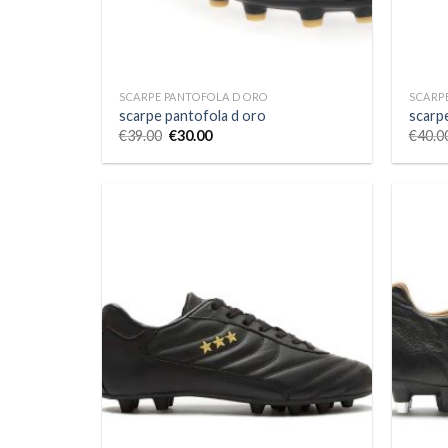
SCARPE PANTOFOLA D ORO
SCARP
scarpe pantofola d oro
scarp
€
39.00
€
30.00
€
40.0