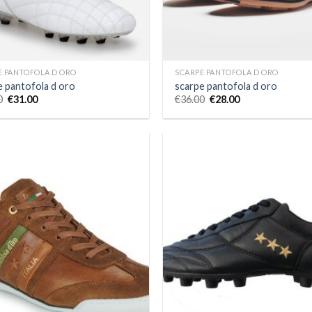
E PANTOFOLA D ORO
SCARPE PANTOFOLA D ORO
e pantofola d oro
scarpe pantofola d oro
0
€
31.00
€
36.00
€
28.00