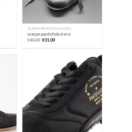
SCARPE PANTOFOLA D ORO
scarpe pantofola d oro
€
40.00
€
31.00