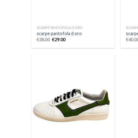
SCARPE PANTOFOLA D ORO
SCARP
scarpe pantofola d oro
scarp
€
38.00
€
29.00
€
40.0