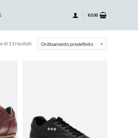
E
€
0.00
 di 13 risultati