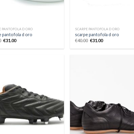
E PANTOFOLA D ORO
SCARPE PANTOFOLA D ORO
e pantofola d oro
scarpe pantofola d oro
0
€
31.00
€
40.00
€
31.00