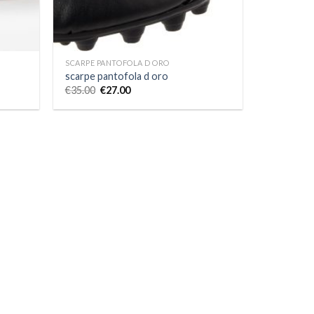
SCARPE PANTOFOLA D ORO
scarpe pantofola d oro
€
35.00
€
27.00