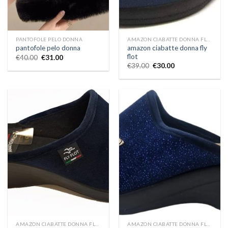
PANTOFOLE PELO DONNA
AMAZON CIABATTE DONNA FLY FLOT
amazon ciabatte donna fly
pantofole pelo donna
flot
€
40.00
€
31.00
€
39.00
€
30.00
AMAZON CIABATTE DONNA FLY FLOT
AMAZON CIABATTE DONNA FLY FLOT