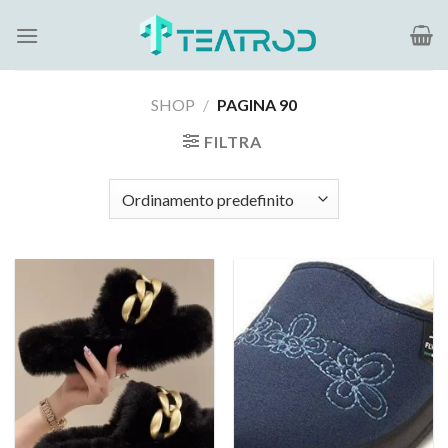
Salta
ai
contenuti
SHOP
/
PAGINA 90
FILTRA