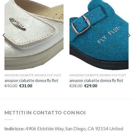
AMAZON CIABATTE DONNA FLY FLOT
AMAZON CIABATTE DONNA FLY FLOT
amazon ciabatte donna fly flot
amazon ciabatte donna fly flot
€
40.00
€
31.00
€
38.00
€
29.00
METTITI IN CONTATTO CON NOI
Indirizzo:
4906 Ebbtide Way, San Diego, CA 92154 United