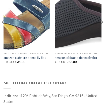
AMAZON CIABATTE DONNA FLY FLOT
AMAZON CIABATTE DONNA FLY FLOT
amazon ciabatte donna fly flot
amazon ciabatte donna fly flot
€
40.00
€
31.00
€
34.00
€
26.00
METTITI IN CONTATTO CON NOI
Indirizzo:
4906 Ebbtide Way, San Diego, CA 92154 United
States