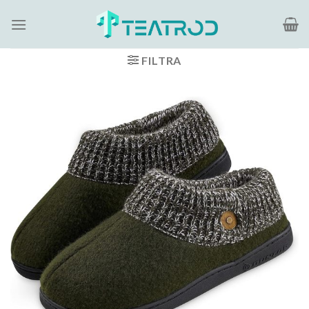
Salta
ai
contenuti
FILTRA