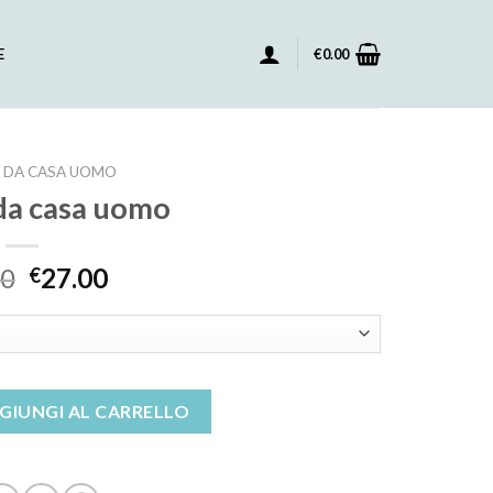
E
€
0.00
 DA CASA UOMO
 da casa uomo
00
27.00
€
 quantità
GIUNGI AL CARRELLO