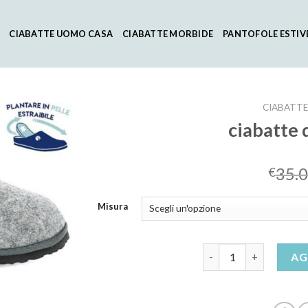
CIABATTE UOMO CASA
CIABATTE MORBIDE
PANTOFOLE ESTIV
CIABATTE
ciabatte
35.
€
Misura
ciabatte da casa uomo
AG