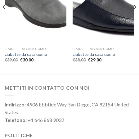
CIABATTE DA CASA UOMO
CIABATTE DA CASA UOMO
ciabatte da casa uomo
ciabatte da casa uomo
€
39.00
€
30.00
€
38.00
€
29.00
METTITI IN CONTATTO CON NOI
Indirizzo:
4906 Ebbtide Way, San Diego, CA 92154 United
States
Telefono:
+1 646 868 9032
POLITICHE