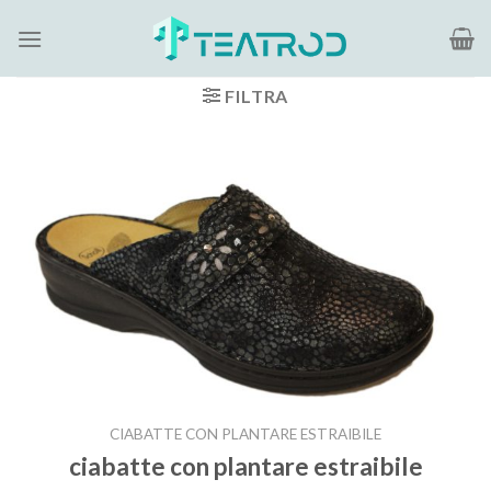
Salta
ai
contenuti
FILTRA
CIABATTE CON PLANTARE ESTRAIBILE
ciabatte con plantare estraibile