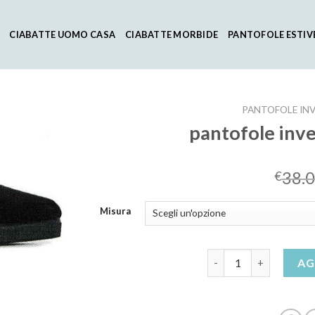
CIABATTE UOMO CASA
CIABATTE MORBIDE
PANTOFOLE ESTIV
PANTOFOLE INV
pantofole inv
38.
€
Misura
pantofole invernali u
AG