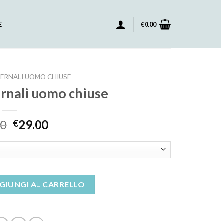
E
€
0.00
ERNALI UOMO CHIUSE
ernali uomo chiuse
00
29.00
€
omo chiuse quantità
GIUNGI AL CARRELLO