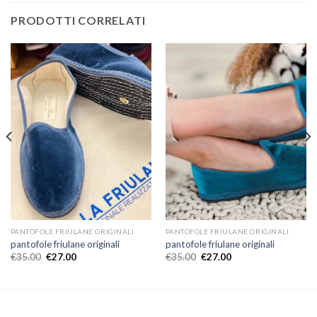
PRODOTTI CORRELATI
PANTOFOLE FRIULANE ORIGINALI
PANTOFOLE FRIULANE ORIGINALI
pantofole friulane originali
pantofole friulane originali
€
35.00
€
27.00
€
35.00
€
27.00