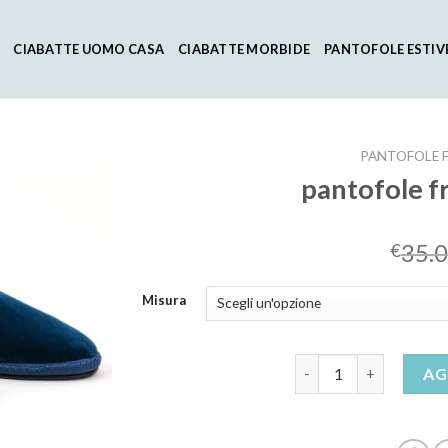
CIABATTE UOMO CASA
CIABATTE MORBIDE
PANTOFOLE ESTIV
PANTOFOLE F
pantofole fr
35.
€
Misura
pantofole friulane ori
AG