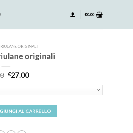
E
€
0.00
RIULANE ORIGINALI
iulane originali
00
27.00
€
ginali quantità
GIUNGI AL CARRELLO