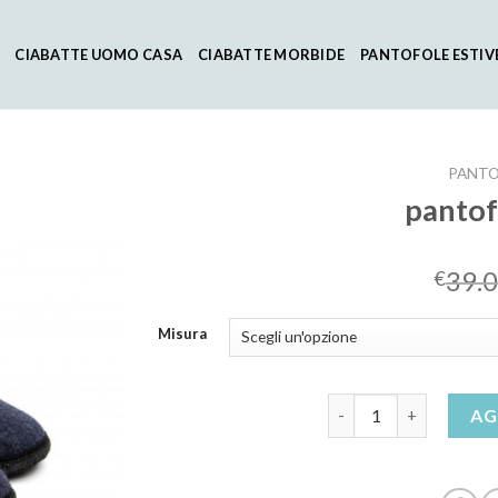
CIABATTE UOMO CASA
CIABATTE MORBIDE
PANTOFOLE ESTIV
PANTO
pantof
39.
€
Misura
pantofole chiuse quan
AG