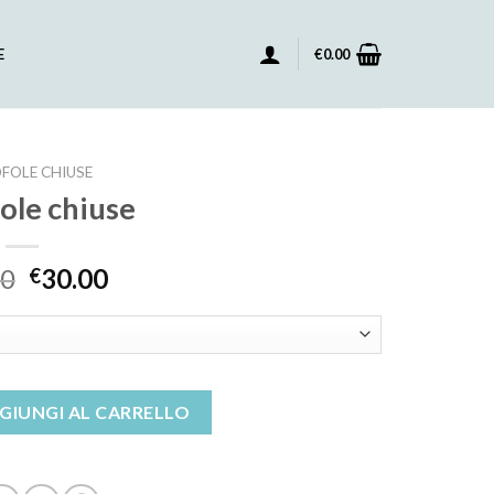
E
€
0.00
FOLE CHIUSE
ole chiuse
00
30.00
€
tità
GIUNGI AL CARRELLO