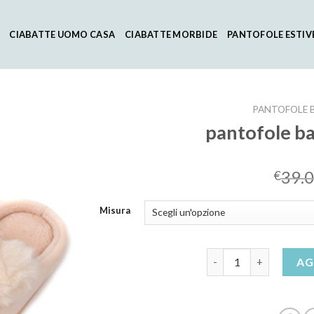
CIABATTE UOMO CASA
CIABATTE MORBIDE
PANTOFOLE ESTIV
PANTOFOLE B
pantofole b
39.
€
Misura
pantofole bambina inv
AG