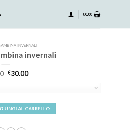
E
€
0.00
AMBINA INVERNALI
ambina invernali
00
30.00
€
ernali quantità
GIUNGI AL CARRELLO