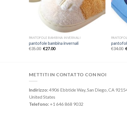
PANTOFOLE BAMBINA INVERNALI
PANTOFOL
pantofole bambina invernali
pantofol
€
35.00
€
27.00
€
34.00
METTITI IN CONTATTO CON NOI
Indirizzo:
4906 Ebbtide Way, San Diego, CA 9215
United States
Telefono:
+1 646 868 9032