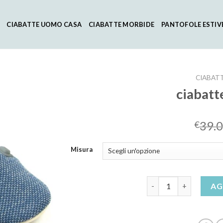
CIABATTE UOMO CASA
CIABATTE MORBIDE
PANTOFOLE ESTIV
CIABAT
ciabatt
39.
€
Misura
ciabatte riscaldate qu
AG