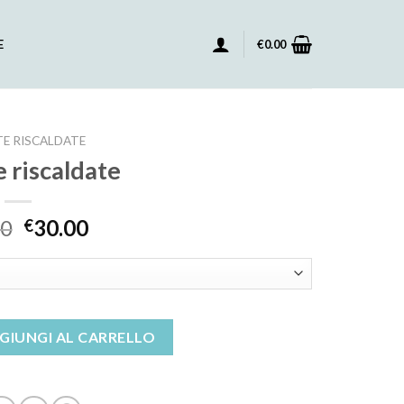
E
€
0.00
TE RISCALDATE
e riscaldate
00
30.00
€
antità
GIUNGI AL CARRELLO