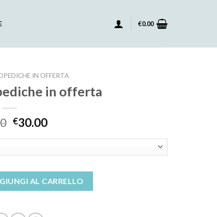
E
€
0.00
OPEDICHE IN OFFERTA
pediche in offerta
00
30.00
€
n offerta quantità
GIUNGI AL CARRELLO