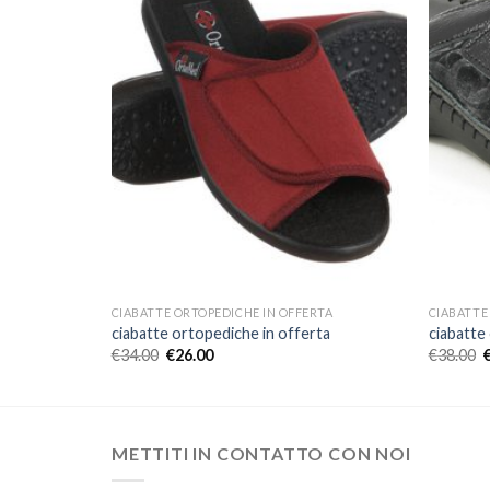
RTA
CIABATTE ORTOPEDICHE IN OFFERTA
CIABATTE
ta
ciabatte ortopediche in offerta
ciabatte
€
34.00
€
26.00
€
38.00
METTITI IN CONTATTO CON NOI