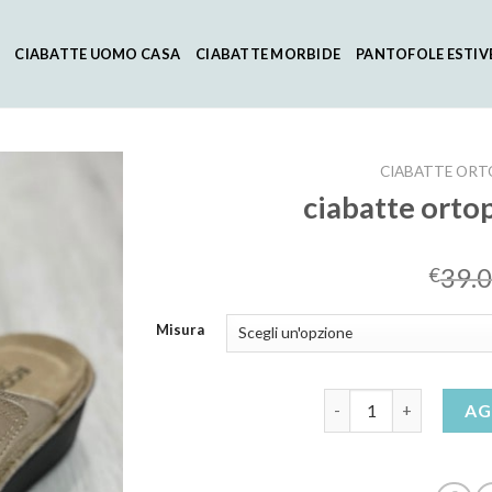
CIABATTE UOMO CASA
CIABATTE MORBIDE
PANTOFOLE ESTIV
CIABATTE ORT
ciabatte orto
39.
€
Misura
ciabatte ortopediche i
AG