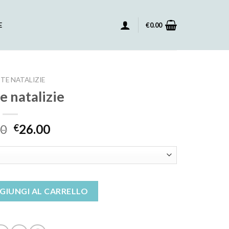
E
€
0.00
TE NATALIZIE
e natalizie
00
26.00
€
ntità
GIUNGI AL CARRELLO