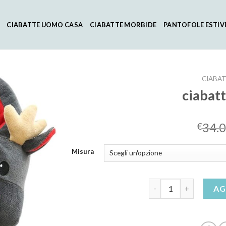
CIABATTE UOMO CASA
CIABATTE MORBIDE
PANTOFOLE ESTIV
CIABAT
ciabatt
34.
€
Misura
ciabatte natalizie qua
AG