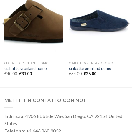
CIABATTE GRUNLAND UOMO
CIABATTE GRUNLAND UOMO
ciabatte grunland uomo
ciabatte grunland uomo
€
40.00
€
31.00
€
34.00
€
26.00
METTITI IN CONTATTO CON NOI
Indirizzo:
4906 Ebbtide Way, San Diego, CA 92154 United
States
Telefono:
+1 646 868 9032