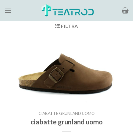
Salta
ai
contenuti
FILTRA
CIABATTE GRUNLAND UOMO
ciabatte grunland uomo