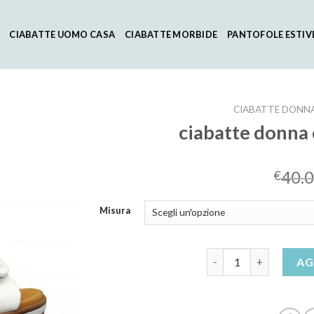
CIABATTE UOMO CASA
CIABATTE MORBIDE
PANTOFOLE ESTIV
CIABATTE DONNA
ciabatte donna
40.
€
Misura
ciabatte donna comode
AG