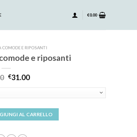
E
€
0.00
 COMODE E RIPOSANTI
 comode e riposanti
00
31.00
€
 e riposanti quantità
GIUNGI AL CARRELLO