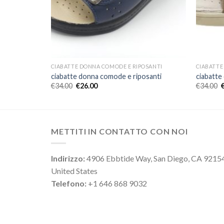
OSANTI
CIABATTE DONNA COMODE E RIPOSANTI
CIABATTE
santi
ciabatte donna comode e riposanti
ciabatte
€
34.00
€
26.00
€
34.00
METTITI IN CONTATTO CON NOI
Indirizzo:
4906 Ebbtide Way, San Diego, CA 9215
United States
Telefono:
+1 646 868 9032