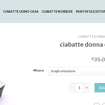
CIABATTE UOMO CASA
CIABATTE MORBIDE
PANTOFOLE ESTIV
CIABATTE DONNA
ciabatte donna
35.
€
Misura
ciabatte donna comode
AG