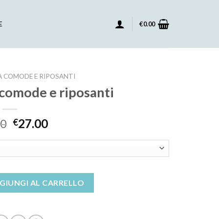
E
€
0.00
 COMODE E RIPOSANTI
 comode e riposanti
00
27.00
€
 e riposanti quantità
GIUNGI AL CARRELLO