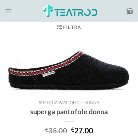
Salta
ai
contenuti
FILTRA
SUPERGA PANTOFOLE DONNA
superga pantofole donna
35.00
27.00
€
€