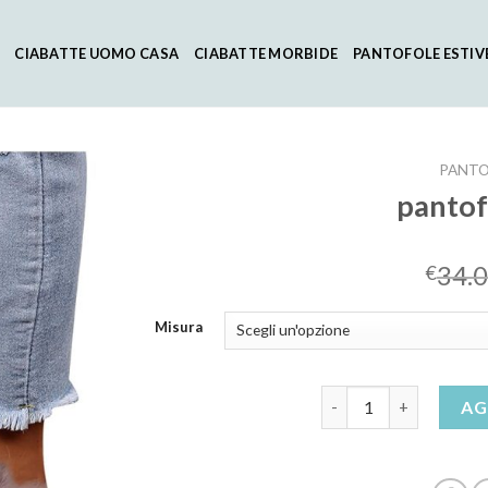
CIABATTE UOMO CASA
CIABATTE MORBIDE
PANTOFOLE ESTIV
PANTO
pantof
34.
€
Misura
pantofole pelose quan
AG