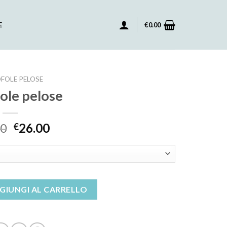
E
€
0.00
FOLE PELOSE
ole pelose
00
26.00
€
tità
GIUNGI AL CARRELLO