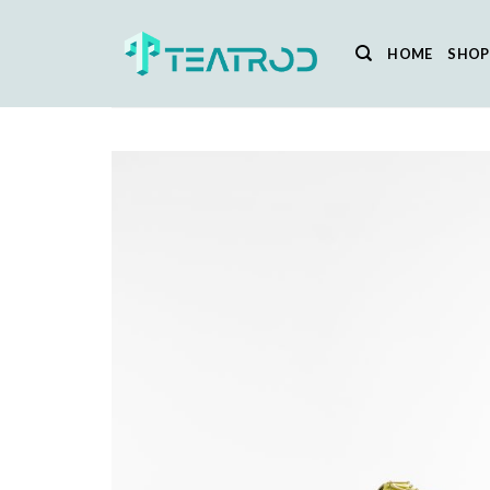
Salta
ai
HOME
SHOP
contenuti