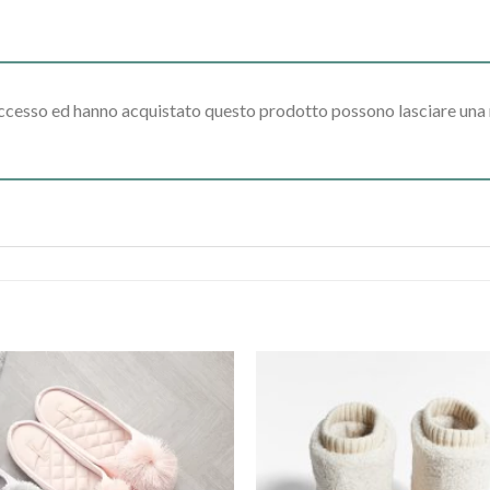
accesso ed hanno acquistato questo prodotto possono lasciare una