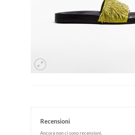
Recensioni
Ancora non ci sono recensioni.