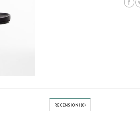
RECENSIONI (0)