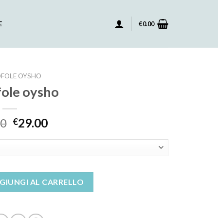
E
€
0.00
FOLE OYSHO
ole oysho
00
29.00
€
tità
GIUNGI AL CARRELLO