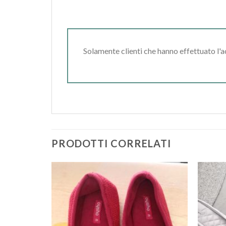
Solamente clienti che hanno effettuato l'
PRODOTTI CORRELATI