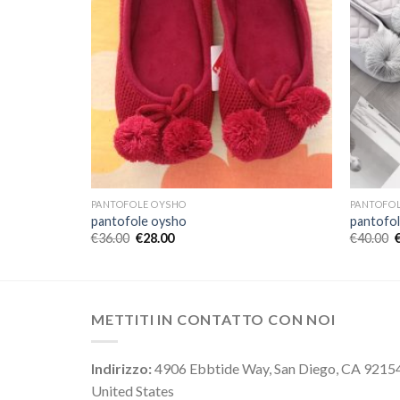
PANTOFOLE OYSHO
PANTOFO
pantofole oysho
pantofo
€
36.00
€
28.00
€
40.00
METTITI IN CONTATTO CON NOI
Indirizzo:
4906 Ebbtide Way, San Diego, CA 9215
United States