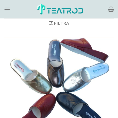
Salta
ai
contenuti
FILTRA