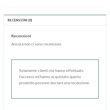
RECENSIONI (0)
Recensioni
Ancora non ci sono recensioni.
Solamente clienti che hanno effettuato
l'accesso ed hanno acquistato questo
prodotto possono lasciare una recensione.