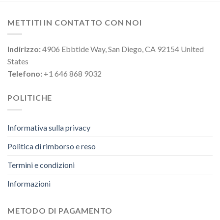
METTITI IN CONTATTO CON NOI
Indirizzo:
4906 Ebbtide Way, San Diego, CA 92154 United
States
Telefono:
+1 646 868 9032
POLITICHE
Informativa sulla privacy
Politica di rimborso e reso
Termini e condizioni
Informazioni
METODO DI PAGAMENTO