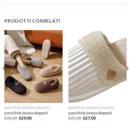
PRODOTTI CORRELATI
PANTOFOLE DONNA ELEGANTI
PANTOFOLE DONNA ELEGANTI
pantofole donna eleganti
pantofole donna eleganti
€
38.00
€
29.00
€
35.00
€
27.00