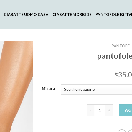
CIABATTE UOMO CASA
CIABATTE MORBIDE
PANTOFOLE ESTIV
PANTOFOL
pantofole
35.
€
Misura
pantofole con pellicci
AG