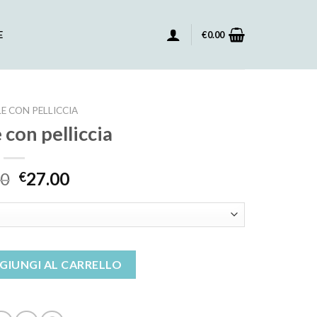
E
€
0.00
E CON PELLICCIA
 con pelliccia
00
27.00
€
a quantità
GIUNGI AL CARRELLO