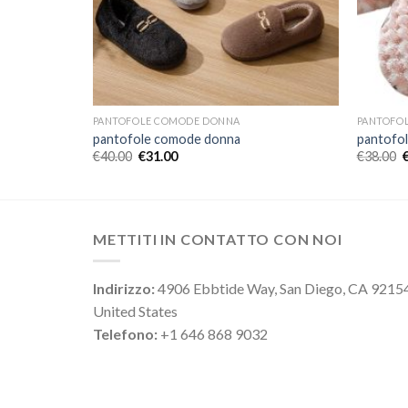
PANTOFOLE COMODE DONNA
PANTOFO
pantofole comode donna
pantofo
€
40.00
€
31.00
€
38.00
METTITI IN CONTATTO CON NOI
Indirizzo:
4906 Ebbtide Way, San Diego, CA 9215
United States
Telefono:
+1 646 868 9032