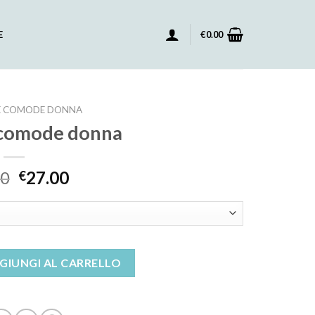
E
€
0.00
E COMODE DONNA
 comode donna
00
27.00
€
na quantità
GIUNGI AL CARRELLO