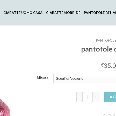
CIABATTE UOMO CASA
CIABATTE MORBIDE
PANTOFOLE ESTIV
PANTOFOL
pantofole
35.
€
Misura
pantofole comode don
AG