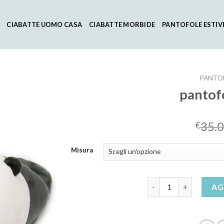
CIABATTE UOMO CASA
CIABATTE MORBIDE
PANTOFOLE ESTIV
PANTOF
pantof
35.
€
Misura
pantofole animali qua
AG