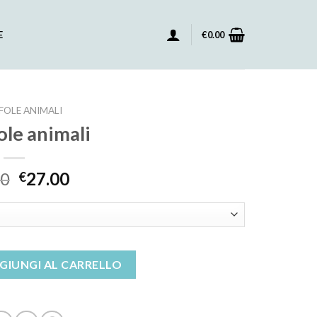
E
€
0.00
OLE ANIMALI
ole animali
00
27.00
€
ntità
GIUNGI AL CARRELLO