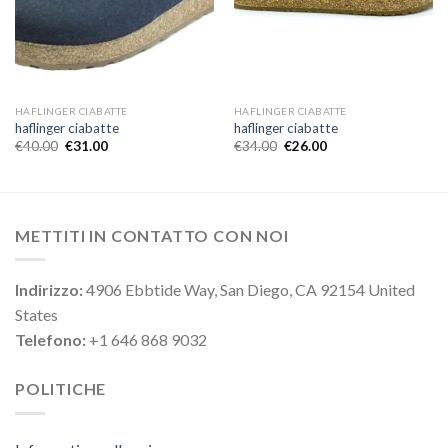
HAFLINGER CIABATTE
HAFLINGER CIABATTE
haflinger ciabatte
haflinger ciabatte
€
40.00
€
31.00
€
34.00
€
26.00
METTITI IN CONTATTO CON NOI
Indirizzo:
4906 Ebbtide Way, San Diego, CA 92154 United
States
Telefono:
+1 646 868 9032
POLITICHE