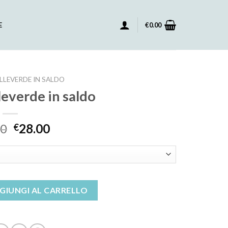
E
€
0.00
LLEVERDE IN SALDO
leverde in saldo
00
28.00
€
 saldo quantità
GIUNGI AL CARRELLO