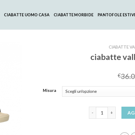
CIABATTE UOMO CASA
CIABATTE MORBIDE
PANTOFOLE ESTIV
CIABATTE VA
ciabatte val
36.
€
Misura
ciabatte valleverde in
AG