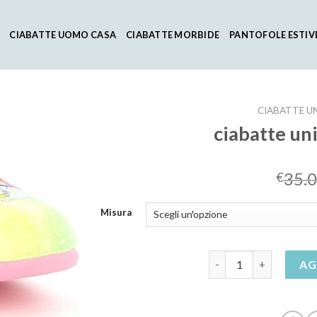
CIABATTE UOMO CASA
CIABATTE MORBIDE
PANTOFOLE ESTIV
CIABATTE U
ciabatte un
35.
€
Misura
ciabatte unicorno bam
AG