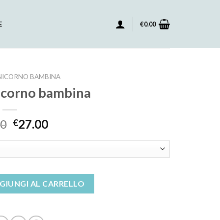
E
€
0.00
NICORNO BAMBINA
icorno bambina
00
27.00
€
bina quantità
GIUNGI AL CARRELLO