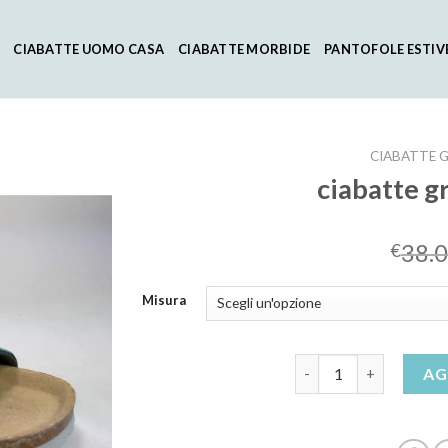
CIABATTE UOMO CASA
CIABATTE MORBIDE
PANTOFOLE ESTIV
CIABATTE 
ciabatte 
38.
€
Misura
ciabatte grunland don
AG