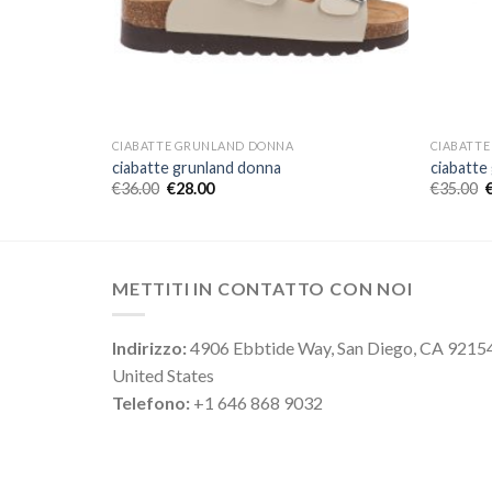
CIABATTE GRUNLAND DONNA
CIABATT
ciabatte grunland donna
ciabatte
€
36.00
€
28.00
€
35.00
METTITI IN CONTATTO CON NOI
Indirizzo:
4906 Ebbtide Way, San Diego, CA 9215
United States
Telefono:
+1 646 868 9032