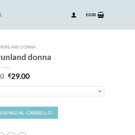
E
€
0.00
GRUNLAND DONNA
grunland donna
00
29.00
€
na quantità
GIUNGI AL CARRELLO