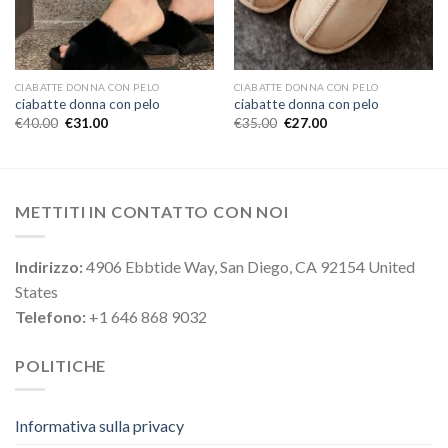
CIABATTE DONNA CON PELO
CIABATTE DONNA CON PELO
ciabatte donna con pelo
ciabatte donna con pelo
€
40.00
€
31.00
€
35.00
€
27.00
METTITI IN CONTATTO CON NOI
Indirizzo:
4906 Ebbtide Way, San Diego, CA 92154 United
States
Telefono:
+1 646 868 9032
POLITICHE
Informativa sulla privacy