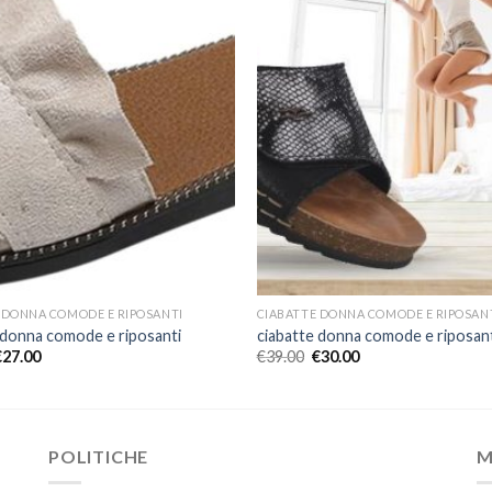
 DONNA COMODE E RIPOSANTI
CIABATTE DONNA COMODE E RIPOSAN
 donna comode e riposanti
ciabatte donna comode e riposan
€
27.00
€
39.00
€
30.00
POLITICHE
M