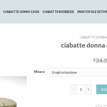
CIABATTE UOMO CASA
CIABATTE MORBIDE
PANTOFOLE ESTIV
CIABATTE DONNA
ciabatte donna
34.
€
Misura
ciabatte donna comode
AG