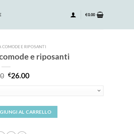
E
€
0.00
 COMODE E RIPOSANTI
 comode e riposanti
00
26.00
€
 e riposanti quantità
GIUNGI AL CARRELLO