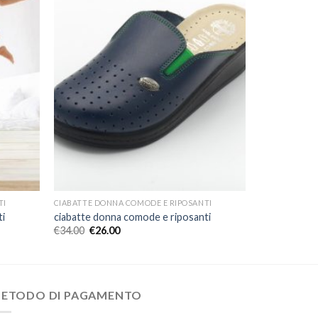
TI
CIABATTE DONNA COMODE E RIPOSANTI
ti
ciabatte donna comode e riposanti
€
34.00
€
26.00
ETODO DI PAGAMENTO