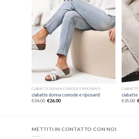
OSANTI
CIABATTE DONNA COMODE E RIPOSANTI
CIABATTE
santi
ciabatte donna comode e riposanti
ciabatte
€
34.00
€
26.00
€
35.00
METTITI IN CONTATTO CON NOI