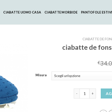
CIABATTE UOMO CASA
CIABATTE MORBIDE
PANTOFOLE ESTIV
CIABATTE DE FO
ciabatte de fon
34.
€
Misura
ciabatte de fonseca d
AG