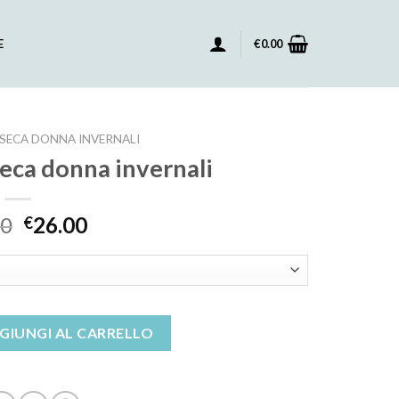
E
€
0.00
NSECA DONNA INVERNALI
seca donna invernali
00
26.00
€
onna invernali quantità
GIUNGI AL CARRELLO