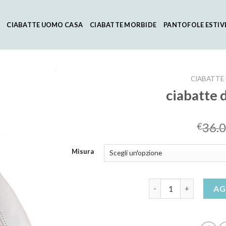
CIABATTE UOMO CASA
CIABATTE MORBIDE
PANTOFOLE ESTIV
CIABATTE
ciabatte 
36.
€
Misura
ciabatte da casa donn
AG