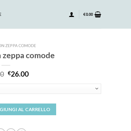
E
€
0.00
ON ZEPPA COMODE
n zeppa comode
00
26.00
€
omode quantità
GIUNGI AL CARRELLO