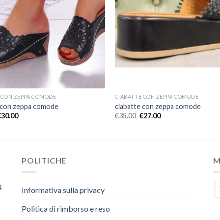
 CON ZEPPA COMODE
CIABATTE CON ZEPPA COMODE
 con zeppa comode
ciabatte con zeppa comode
€
30.00
€
35.00
€
27.00
POLITICHE
M
4
Informativa sulla privacy
Politica di rimborso e reso