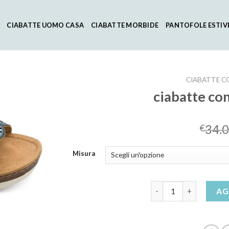
CIABATTE UOMO CASA
CIABATTE MORBIDE
PANTOFOLE ESTIV
CIABATTE C
ciabatte co
34.
€
Misura
ciabatte con zeppa c
AG