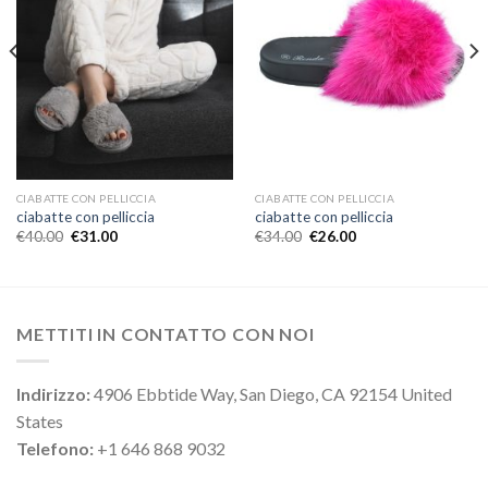
CIABATTE CON PELLICCIA
CIABATTE CON PELLICCIA
ciabatte con pelliccia
ciabatte con pelliccia
€
40.00
€
31.00
€
34.00
€
26.00
METTITI IN CONTATTO CON NOI
Indirizzo:
4906 Ebbtide Way, San Diego, CA 92154 United
States
Telefono:
+1 646 868 9032