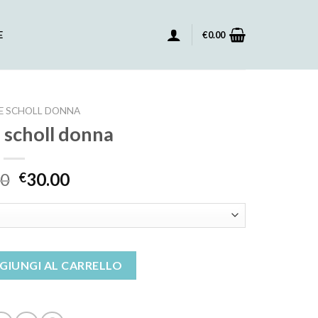
E
€
0.00
E SCHOLL DONNA
 scholl donna
00
30.00
€
a quantità
GIUNGI AL CARRELLO