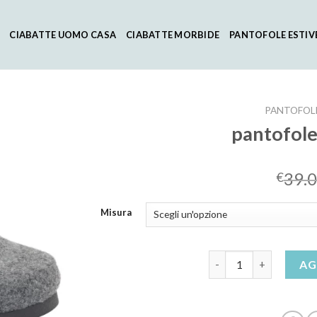
CIABATTE UOMO CASA
CIABATTE MORBIDE
PANTOFOLE ESTIV
PANTOFOL
pantofole
39.
€
Misura
pantofole scholl donn
AG