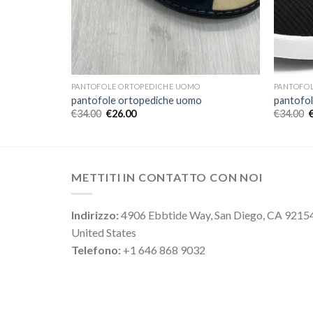
PANTOFOLE ORTOPEDICHE UOMO
PANTOFO
pantofole ortopediche uomo
pantofo
€
34.00
€
26.00
€
34.00
METTITI IN CONTATTO CON NOI
Indirizzo:
4906 Ebbtide Way, San Diego, CA 9215
United States
Telefono:
+1 646 868 9032