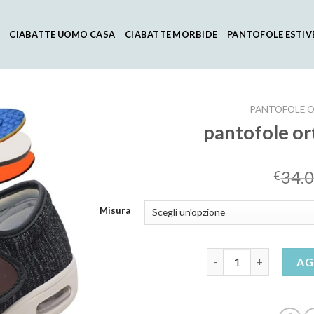
CIABATTE UOMO CASA
CIABATTE MORBIDE
PANTOFOLE ESTIV
PANTOFOLE 
pantofole o
34.
€
Misura
pantofole ortopedich
AG