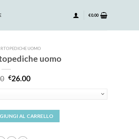
E
€
0.00
ORTOPEDICHE UOMO
rtopediche uomo
00
26.00
€
e uomo quantità
GIUNGI AL CARRELLO