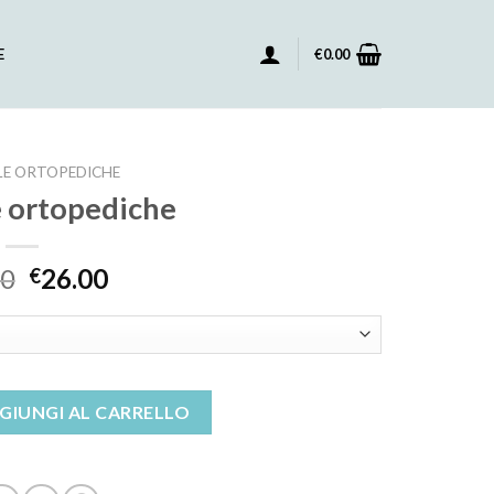
E
€
0.00
E ORTOPEDICHE
 ortopediche
00
26.00
€
e quantità
GIUNGI AL CARRELLO