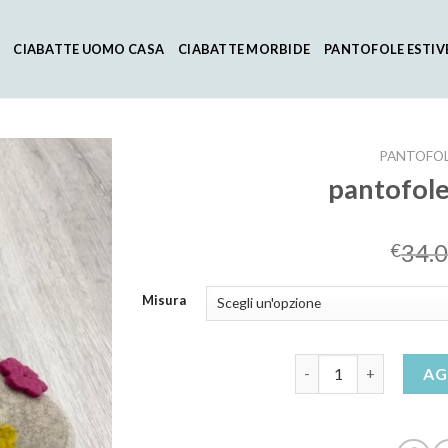
CIABATTE UOMO CASA
CIABATTE MORBIDE
PANTOFOLE ESTIV
PANTOFOL
pantofole
34.
€
Misura
pantofole ortopedich
AG