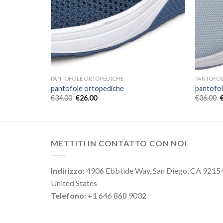
PANTOFOLE ORTOPEDICHE
PANTOFOL
pantofole ortopediche
pantofol
€
34.00
€
26.00
€
36.00
METTITI IN CONTATTO CON NOI
Indirizzo:
4906 Ebbtide Way, San Diego, CA 9215
United States
Telefono:
+1 646 868 9032