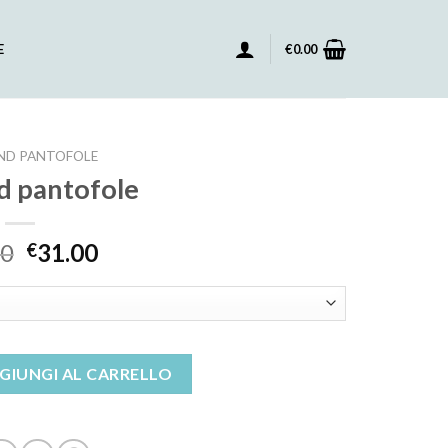
E
€
0.00
ND PANTOFOLE
d pantofole
00
31.00
€
uantità
GIUNGI AL CARRELLO