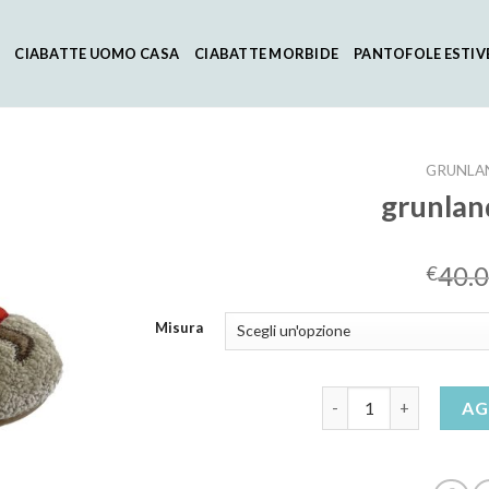
CIABATTE UOMO CASA
CIABATTE MORBIDE
PANTOFOLE ESTIV
GRUNLA
grunlan
40.
€
Misura
grunland pantofole q
AG