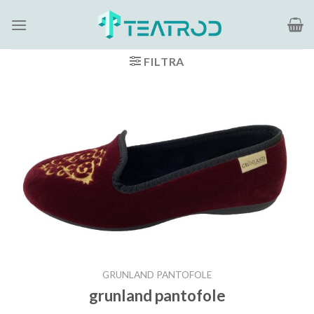
Salta
ai
contenuti
FILTRA
GRUNLAND PANTOFOLE
grunland pantofole