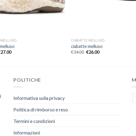
 MELLUSO
CIABATTE MELLUSO
 melluso
ciabatte melluso
€
27.00
€
34.00
€
26.00
POLITICHE
M
4
Informativa sulla privacy
Politica di rimborso e reso
Termini e condizioni
Informazioni