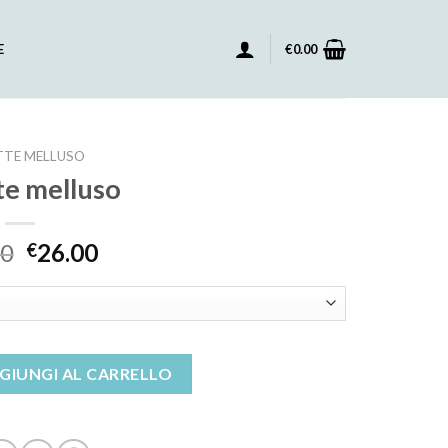
E
€
0.00
TTE MELLUSO
te melluso
00
26.00
€
tità
GIUNGI AL CARRELLO