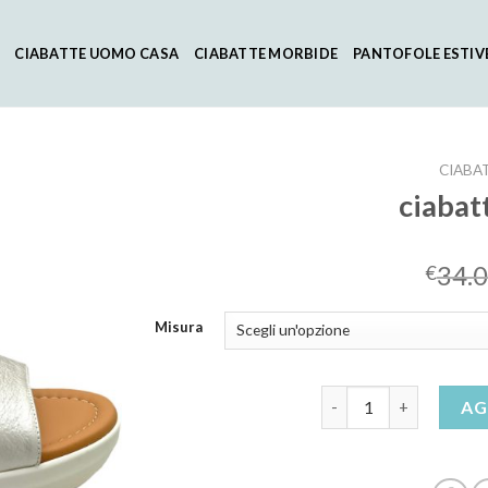
CIABATTE UOMO CASA
CIABATTE MORBIDE
PANTOFOLE ESTIV
CIABA
ciabat
34.
€
Misura
ciabatte melluso quan
AG