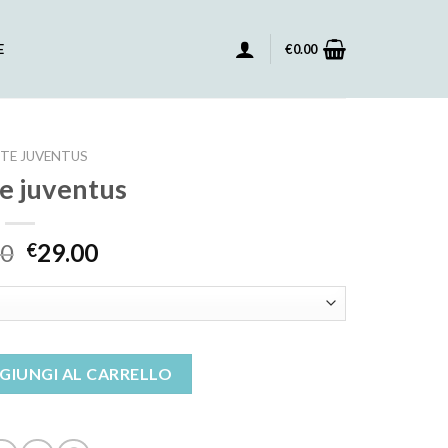
E
€
0.00
TE JUVENTUS
te juventus
00
29.00
€
ntità
GIUNGI AL CARRELLO