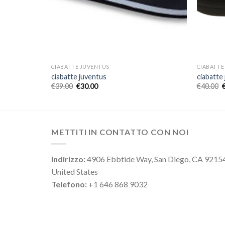
CIABATTE JUVENTUS
CIABATTE
ciabatte juventus
ciabatte
€
39.00
€
30.00
€
40.00
METTITI IN CONTATTO CON NOI
Indirizzo:
4906 Ebbtide Way, San Diego, CA 9215
United States
Telefono:
+1 646 868 9032