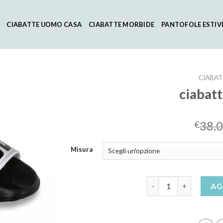
CIABATTE UOMO CASA
CIABATTE MORBIDE
PANTOFOLE ESTIV
CIABAT
ciabat
38.
€
Misura
ciabatte juventus qua
AG